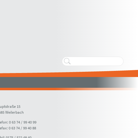
uptstraße 15
685 Weilerbach
efon: 0 63 74 / 99 40 99
efax: 0 63 74 / 99 40 88
il: 0175 / 522 48 40